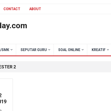
CONTACT
ABOUT
day.com
/SMK
SEPUTAR GURU
SOAL ONLINE
KREATIF
ESTER 2
2
019
m