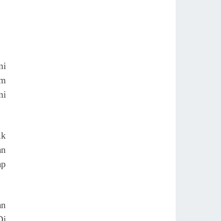
mi
um
mi
uk
an
ap
an
Di