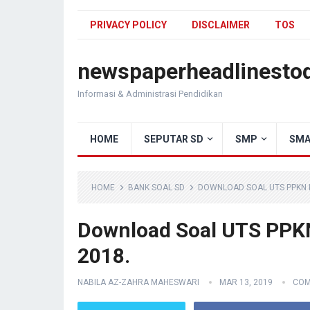
PRIVACY POLICY
DISCLAIMER
TOS
newspaperheadlinesto
Informasi & Administrasi Pendidikan
HOME
SEPUTAR SD
SMP
SMA
HOME
BANK SOAL SD
DOWNLOAD SOAL UTS PPKN KE
Download Soal UTS PPKN
2018.
NABILA AZ-ZAHRA MAHESWARI
MAR 13, 2019
COM