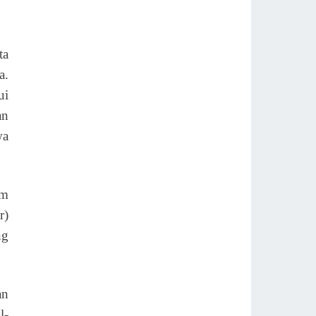
ta
a.
ui
an
wa
am
r)
ng
an
l-