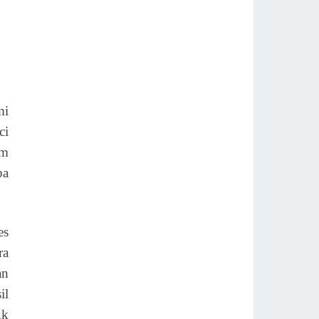
mi
ci
am
pa
es
ra
an
il
uk