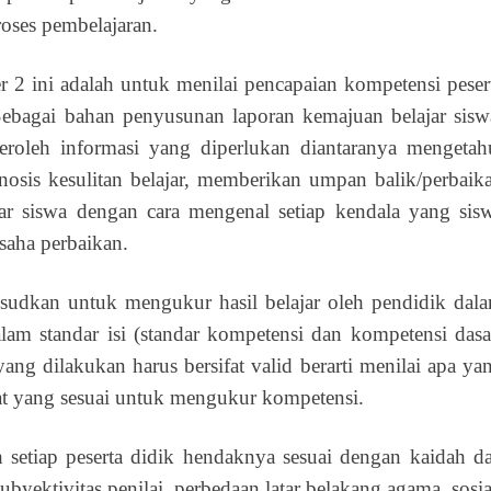
roses pembelajaran.
r 2 ini adalah untuk menilai pencapaian kompetensi peser
Sebagai bahan penyusunan laporan kemajuan belajar sisw
eroleh informasi yang diperlukan diantaranya mengetah
nosis kesulitan belajar, memberikan umpan balik/perbaik
jar siswa dengan cara mengenal setiap kendala yang sis
aha perbaikan.
sudkan untuk mengukur hasil belajar oleh pendidik dal
lam standar isi (standar kompetensi dan kompetensi dasa
ang dilakukan harus bersifat valid berarti menilai apa ya
at yang sesuai untuk mengukur kompetensi.
eh setiap peserta didik hendaknya sesuai dengan kaidah d
ubyektivitas penilai, perbedaan latar belakang agama, sosia