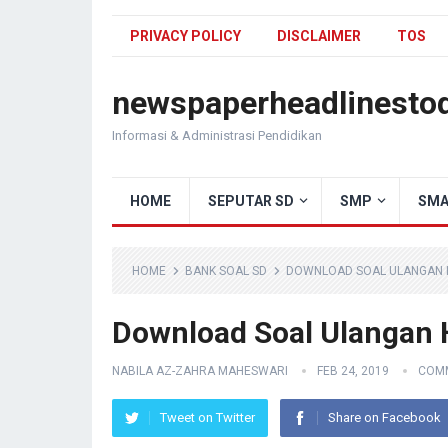
PRIVACY POLICY
DISCLAIMER
TOS
newspaperheadlinesto
Informasi & Administrasi Pendidikan
HOME
SEPUTAR SD
SMP
SMA
HOME
BANK SOAL SD
DOWNLOAD SOAL ULANGAN H
Download Soal Ulangan 
NABILA AZ-ZAHRA MAHESWARI
FEB 24, 2019
COMM
Tweet on Twitter
Share on Facebook