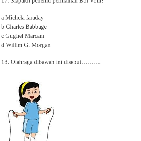
17. Siapakh penemu permainan Bol Volli?
a Michela faraday
b Charles Babbage
c Gugliel Marcani
d Willim G. Morgan
18. Olahraga dibawah ini disebut……….