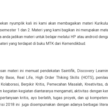
ekan nyumplik kali ini kami akan membagaikan materi Kurikul
semester 1 dan 2. Materi yang kami bagikan ini merupakan mate
nda jadikan materi untuk belajar melalui HP atau android deng
materi yang terdapat di buku MTK dari Kemendikbud.
an materi ini memuat pendekatan Saintifik, Discovery Learnin
ty Base, Real Life, High Order Thiking Skills (HOTS), penilai
olaborasi, Berpikir Kritis, Pemecahan Masalah, Kreativitas, d
 kegiatan-kegiatan diantaranya mengamati, aktivitas dengan ker
pertanyaan kritis, ayo berlatih, tugas proyek, dan uji kompetens
si 2018 ini juga disempurnakan dengan adanya berbagai litera