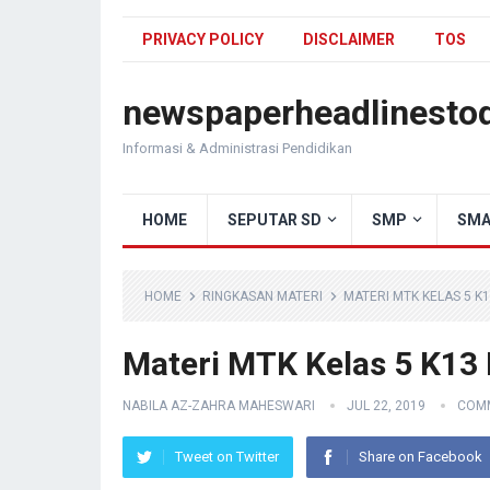
PRIVACY POLICY
DISCLAIMER
TOS
newspaperheadlinesto
Informasi & Administrasi Pendidikan
HOME
SEPUTAR SD
SMP
SMA
HOME
RINGKASAN MATERI
MATERI MTK KELAS 5 K1
Materi MTK Kelas 5 K13 
NABILA AZ-ZAHRA MAHESWARI
JUL 22, 2019
COMM
Tweet on Twitter
Share on Facebook