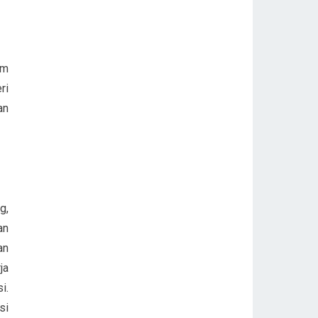
um
ri
an
g,
an
an
ja
i.
si