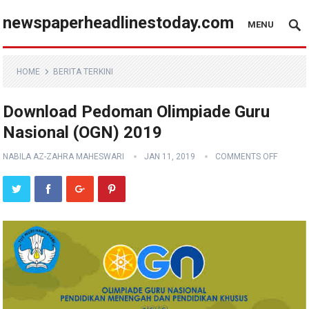
newspaperheadlinestoday.com
MENU
HOME
BERITA TERKINI
Download Pedoman Olimpiade Guru
Nasional (OGN) 2019
NABILA AZ-ZAHRA MAHESWARI
JAN 11, 2019
COMMENTS OFF