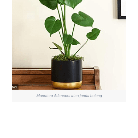
Monstera Adansoni atau janda bolong